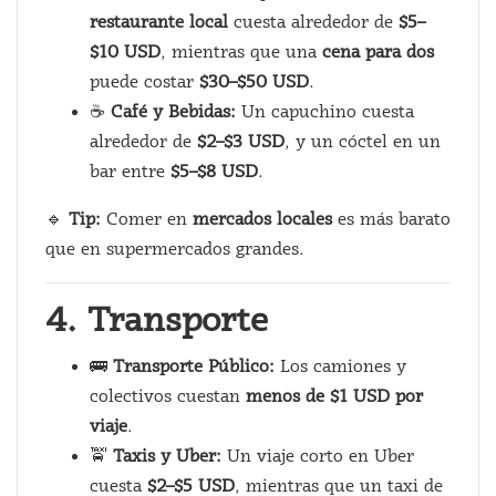
restaurante local
cuesta alrededor de
$5–
$10 USD
, mientras que una
cena para dos
puede costar
$30–$50 USD
.
☕
Café y Bebidas:
Un capuchino cuesta
alrededor de
$2–$3 USD
, y un cóctel en un
bar entre
$5–$8 USD
.
🔹
Tip:
Comer en
mercados locales
es más barato
que en supermercados grandes.
4. Transporte
🚌
Transporte Público:
Los camiones y
colectivos cuestan
menos de $1 USD por
viaje
.
🚖
Taxis y Uber:
Un viaje corto en Uber
cuesta
$2–$5 USD
, mientras que un taxi de